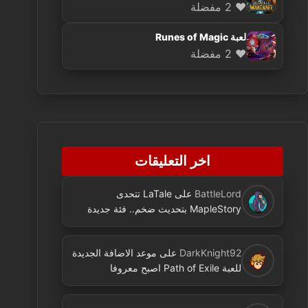
❤️ 2 مفضلة
لعبة Runes of Magic
❤️ 2 مفضلة
اخر التعليقات
BattleLord
على
LaTale تتحدى
MapleStory بتحديث ضخم.. فئة جديدة
ومحتوى كثير
DarkKnight92
على
موعد الاضافة الجديدة
للعبة Path of Exile اصبح معروفا