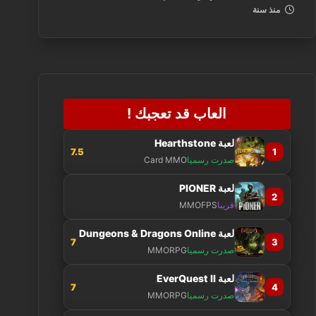
منذ سنة
العاب قد تعجبك !
لعبة Hearthstone
7.5
1
صدرت رسميا
Card MMO
لعبة PIONER
2
قريبا
MMOFPS
لعبة Dungeons & Dragons Online
7
3
صدرت رسميا
MMORPG
لعبة EverQuest II
7
4
صدرت رسميا
MMORPG