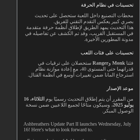
تحسينات في نظام الحرفة
محطات التصنيع داخل اللعبة ستحصل على تحديث
بصري كبير يعكس التقدم التقني للفريق.
هذا التحديث يمهد الطريق لإطلاق أنظمة حرفة متقدمة
في المستقبل القريب، وقد تم الكشف عن تفاصيله في
مدونة المطورين الأخيرة.
تحسينات على فئات اللعب
فئتا
Monk
و
Ranger
ستحصلان على ترقيات في
قدراتهما حتى المستوى 40، مع إعادة موازنة نظام
استرجاع المانا ضمن تغييرات أوسع في أنظمة القتال.
موعد الإصدار
من المقرر أن يتم إطلاق التحديث رسميًا يوم
الثلاثاء، 16
يوليو 2025
، وسيكون متاحًا لجميع اللاعبين ضمن نسخة
الوصول المبكر.
Ashbreathers Update Part II launches Wednesday, July
16! Here's what to look forward to.