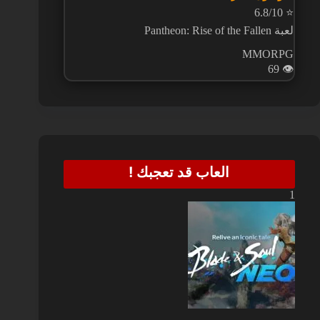
6.8/10
⭐
لعبة Pantheon: Rise of the Fallen
MMORPG
69
👁️
العاب قد تعجبك !
1