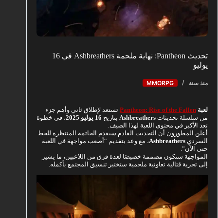
تحديث Pantheon: نهاية ملحمة Ashbreathers في 16
يوليو
منذ سنة
MMORPG
لعبة
Pantheon: Rise of the Fallen
تستعد لإطلاق ثاني وأهم جزء
من سلسلة تحديثات
Ashbreathers
بتاريخ
16 يوليو 2025
، في خطوة
تعد الأكبر في محتوى اللعبة لهذا الصيف.
أعلن المطورون أن التحديث القادم سيقدم الخاتمة المنتظرة للخط
السردي
Ashbreathers
، مع وعد بتقديم “أصعب مواجهة في اللعبة
حتى الآن”.
المواجهة ستكون مصممة خصيصًا لعدة فرق من اللاعبين، ما يشير
إلى تجربة قتالية تعاونية ملحمية ستختبر تنسيق المجتمع بأكمله.