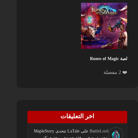
لعبة Runes of Magic
❤️ 2 مفضلة
اخر التعليقات
BattleLord
على
LaTale تتحدى MapleStory
بتحديث ضخم.. فئة جديدة ومحتوى كثير