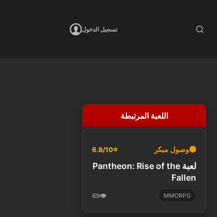
تسجيل الدخول
اللعبة المرتبطة
🟠
وصول مبكر
⭐
6.8/10
لعبة Pantheon: Rise of the
Fallen
69
👁️
MMORPG