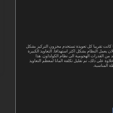
 في اعادة البناء العميقة لنظام Focus. سابقا كانت تقريبا كل تعويذة تستخدم مخزون التركيز بشكل
ن يعمل النظام بشكل اكثر استهدافا. التعاويذ الكبيرة
عديد من القدرات الهجومية الى نظام الكولداون. هذا
لاوة على ذلك، تم تقليل تكلفة المانا لمعظم التعاويذ
ة المناسبة.