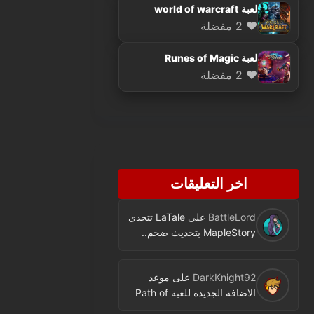
لعبة world of warcraft
❤️ 2 مفضلة
لعبة Runes of Magic
❤️ 2 مفضلة
اخر التعليقات
BattleLord
على
LaTale تتحدى
MapleStory بتحديث ضخم..
فئة جديدة ومحتوى كثير
DarkKnight92
على
موعد
الاضافة الجديدة للعبة Path of
Exile اصبح معروفا