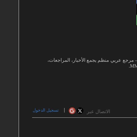
غفي بألعاب MMO دفعني لتأسيس MMOARAB - مرجع عربي منظم يجمع الأخبار، المراجعات،
تسجيل الدخول
الاتصال عبر