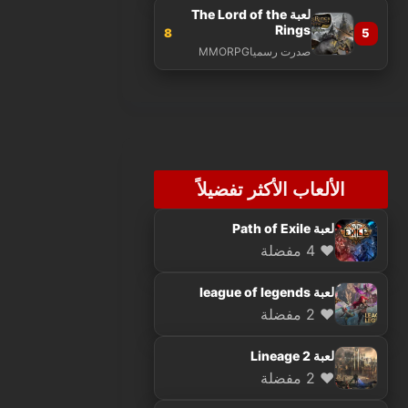
لعبة The Lord of the
Rings
8
5
صدرت رسميا
MMORPG
الألعاب الأكثر تفضيلاً
لعبة Path of Exile
❤️ 4 مفضلة
لعبة league of legends
❤️ 2 مفضلة
لعبة Lineage 2
❤️ 2 مفضلة