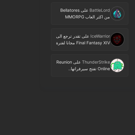
BattleLord
على
Bellatores
من اكثر العاب MMORPG
المنتظرة في 2026.. ومعلومات
جديدة عن الاختبارات وخطط
IceWarrior
على
تقدر ترجع الى
النشر
Final Fantasy XIV مجانا لفترة
محدودة عبر Free Login
Campaign
ThunderStrike
على
Reunion
Online تفتح سيرفراتها..
MMORPG جديدة بنمط 2D