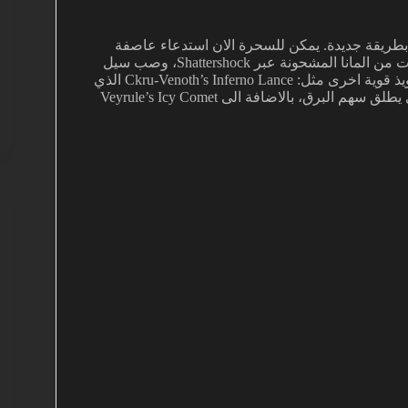
 بطريقة جديدة. يمكن للسحرة الان استدعاء عاصفة
نارية هائجة فوق الهدف باستخدام Blazing Tempest، اطلاق شحنات من المانا المشحونة عبر Shattershock، وصب سيل
من شظايا الجليد على الاعداء بواسطة Frostifor. ظهرت ايضا تعاويذ قوية اخرى مثل: Ckru-Venoth’s Inferno Lance الذي
يخلق رمحا من المانا المنصهرة، Mol-Thrane’s Storm Arrow الذي يطلق سهم البرق، بالاضافة الى Veyrule’s Icy Comet