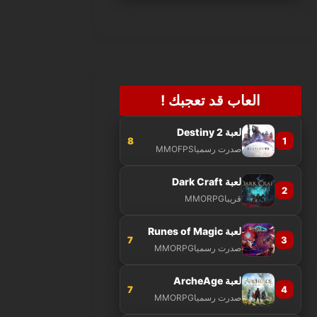
العاب قد تعجبك !
لعبة Destiny 2
8
1
صدرت رسميا
MMOFPS
لعبة Dark Craft
2
قريبا
MMORPG
لعبة Runes of Magic
7
3
صدرت رسميا
MMORPG
لعبة ArcheAge
7
4
صدرت رسميا
MMORPG